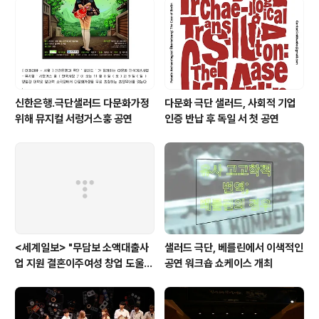
신한은행.극단샐러드 다문화가정
다문화 극단 샐러드, 사회적 기업
위해 뮤지컬 서렁거스훙 공연
인증 반납 후 독일 서 첫 공연
<세계일보> "무담보 소액대출사
샐러드 극단, 베를린에서 이색적인
업 지원 결혼이주여성 창업 도울
공연 워크숍 쇼케이스 개최
것"