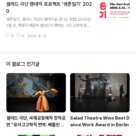
샐러드 극단 팬데믹 프로젝트 '생존일기' 202
9(Covid-19)로 인해 한국에 재입국하지 못하고 있는 상
황에서 필리핀과 몽골에 체류 중인 단원들이 박경주 연출
0
글 내용
과 함께 온라인으로 소통하면서 공동 창작한 작품이다. 특
생존일기_ 샐러드 극단이 팬데믹을 견디는 방법! 2020년
히 지난 21일 토요일에는 대학로 마로니에 야외공연장을
3월 초, 팬데믹 때문에 샐러드의 멤버는 그만 고향에 발이
방송 스튜디오로 변신시킨 후에, 박 연출이 직접 사회를 보
묶이게 됐다. 어떤 멤버는 고향에 갈 수 없고, 어떤 멤버는
며 필리핀에 체류 중인 단원 힐 히존과 로나 드 마테오 그리
0
0
2020. 8. 13.
한국에 입국할 수 없다. 오는 11월 그들이 공연을 하는 것이
고 몽골에 체류 중..
가능할까? 그들이 보내오는 비디오 일기가 공연의 줄거리
를 만든다. 이것은 살아서 꿈틀거리는 예술 작품. 우리 모두
끝까지 살아남을 수 있을까? 우리는 살아서 무대에 올라갈
수 있을까? 작품명: 생존일기 Survival Diary TV 제작:
이 블로그 인기글
샐러드 후원: GKL사회공헌재단 제작년도: 2020년 생존
일기 홈페이지: www.survivaldiary.tv 생존일기 유튜브
채널: www.youtube.com/channel/UCTp15kasvG
sg2xe-fflza2w 기획/ ..
샐러드 극단, 국제공동제작 창작공
Salad Theatre Wins Best D
연 “유사고고학적 번역: 베를린 사
ance Work Award in Berlin
례”로 베를린서 작품상 수상