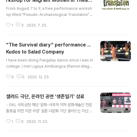
rkshop for Migrant Women in Theate
글 내용
r Mitte Berlin
From August 7 to 9, a free performance worksh
op titled "Pseudo-Archaeological Translation"
will be held for migrant women at Theater Mitte
1
3
2025. 7. 25.
Berlin, hosted by the Salad Theater Company. T
his workshop offers a unique opportunity to tra
nslate the personal narratives of migrant wome
“The Survival diary” performance ...
n through the artistic lens, focusing on the diary
of Tran Tan Lan, a Vietnamese migrant woman
Kudos to Salad Company
글 내용
who passed away after mar..
I have been doing Pangalay dance since I was in
college. I met Ligaya Amilbangsa (Ramon Mags
aysay Awardees for culture and the arts, famou
0
0
2020. 12. 23.
s Pangalay dancer in the Philippines) and make f
riends with her because she lives also from Mar
ikina. In my experience dancing pangalay it took
샐러드 극단, 온라인 공연 ‘생존일기’ 성료
me more than 5 years to perfect the dance. It w
글 내용
as really indeed difficult. As for the salad Comp
- GKL 사회공헌 재단 '문화-사회적 약자 문화예술인 전문
any performance “The..
활동을 위한 지원 사업' 일환 다문화 극단 샐러드는 지난 1
9일부터 22일까지 총 4일간, 극단이 겪고 있는 팬데믹 상
1
0
2020. 11. 23.
황을 담은 신작 ‘생존일기’(연출: 박경주) 공연을 GKL 사회
공헌 재단의 후원으로 마로니에 야외 공연장에서 진행했
다. ‘생존일기’는 고향을 방문했던 샐러드 단원이 코로나 1